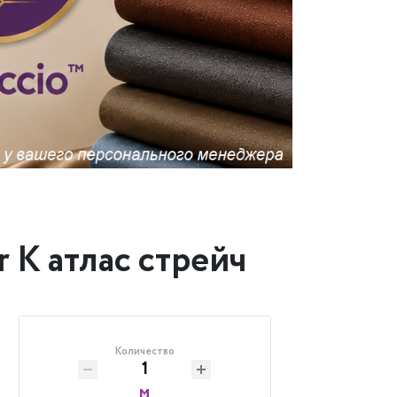
 K атлас стрейч
Количество
м