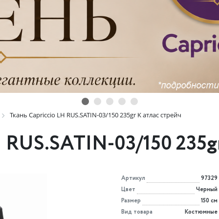
Ткань Capriccio LH RUS.SATIN-03/150 235gr K атлас стрейч
H RUS.SATIN-03/150 235gr
Артикул
97329
Цвет
Черный
Размер
150 см
Вид товара
Костюмные