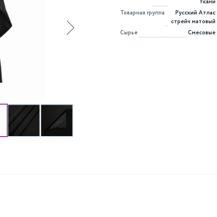
ткани
Товарная группа
Русский Атлас
стрейч матовый
Сырье
Смесовые