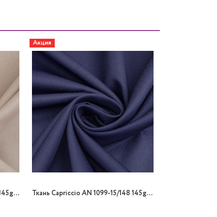
Акция
Ткань Capriccio AN 1099-53/148 145gr K поливискоза
Ткань Capriccio AN 1099-15/148 145gr K поливискоза