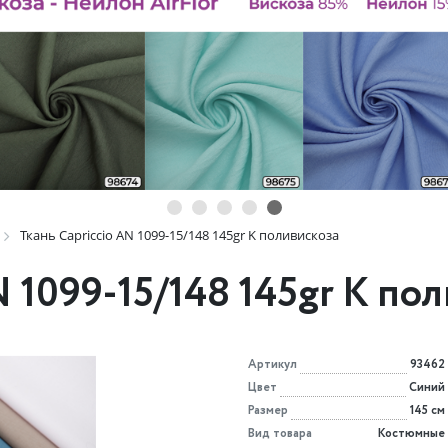
Ткань Capriccio AN 1099-15/148 145gr K поливискоза
N 1099-15/148 145gr K по
Артикул
93462
Цвет
Синий
Размер
145 см
Вид товара
Костюмные