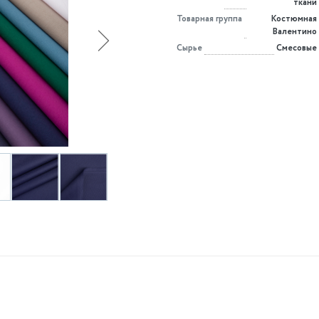
ткани
Товарная группа
Костюмная
Валентино
Сырье
Смесовые