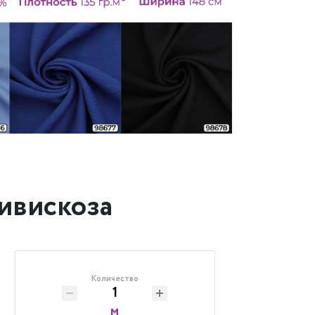
ливискоза
Количество
м