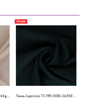
Акция
Ткань Capriccio AN 1099-53/148 145gr K поливискоза
Ткань Capriccio TC 1911-150D-24/150 180gr K гальяно