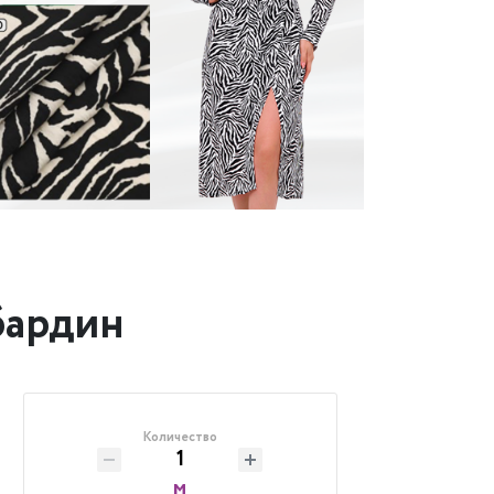
абардин
Количество
м