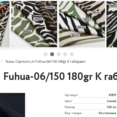
Ткань Capriccio LH Fuhua-06/150 180gr K габардин
H Fuhua-06/150 180gr K г
Артикул
61819
Цвет
Синий
Размер
148 см
Вид товара
Костюмные