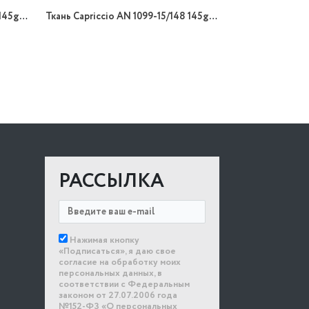
Ткань Capriccio AN 1099-53/148 145gr K поливискоза
Ткань Capriccio AN 1099-15/148 145gr K поливискоза
РАССЫЛКА
Нажимая кнопку
«Подписаться», я даю свое
согласие на обработку моих
персональных данных, в
соответствии с Федеральным
законом от 27.07.2006 года
№152-ФЗ «О персональных