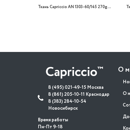
Ткань Capriccio AN 1303-60/145 270gr K стрейч
Т
О м
Но
8 (495) 021-49-15 Москва
О 
8 (861) 205-10-11 Краснодар
8 (383) 284-10-54
Со
Новосибирск
До
Время работы
Пн-Пт 9-18
Ко