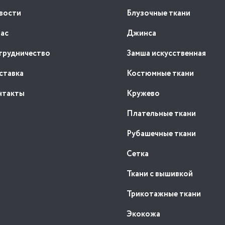
вости
Блузочные ткани
нас
Джинса
трудничество
Замша искусственная
ставка
Костюмные ткани
нтакты
Кружево
Плательные ткани
Рубашечные ткани
Сетка
Ткани с вышивкой
Трикотажные ткани
Экокожа