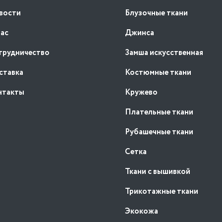
вости
Блузочные ткани
нас
Джинса
трудничество
Замша искусственная
ставка
Костюмные ткани
нтакты
Кружево
Плательные ткани
Рубашечные ткани
Сетка
Ткани с вышивкой
Трикотажные ткани
Экокожа