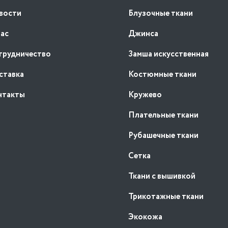
вости
Блузочные ткани
нас
Джинса
трудничество
Замша искусственная
ставка
Костюмные ткани
нтакты
Кружево
Плательные ткани
Рубашечные ткани
Сетка
Ткани с вышивкой
Трикотажные ткани
Экокожа