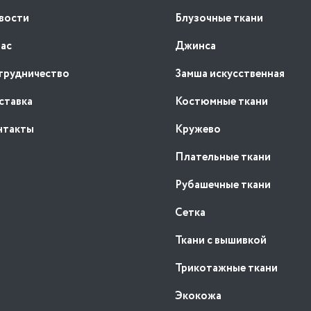
вости
Блузочные ткани
нас
Джинса
трудничество
Замша искусственная
ставка
Костюмные ткани
нтакты
Кружево
Плательные ткани
Рубашечные ткани
Сетка
Ткани с вышивкой
Трикотажные ткани
Экокожа