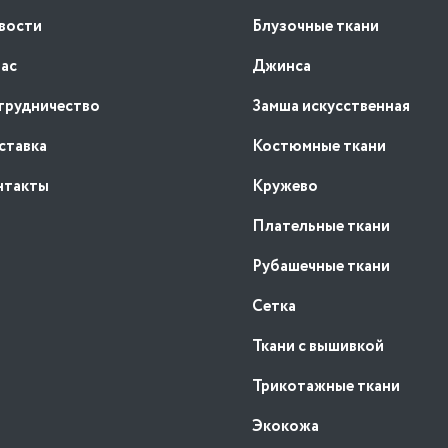
вости
Блузочные ткани
нас
Джинса
трудничество
Замша искусственная
ставка
Костюмные ткани
нтакты
Кружево
Плательные ткани
Рубашечные ткани
Сетка
Ткани с вышивкой
Трикотажные ткани
Экокожа