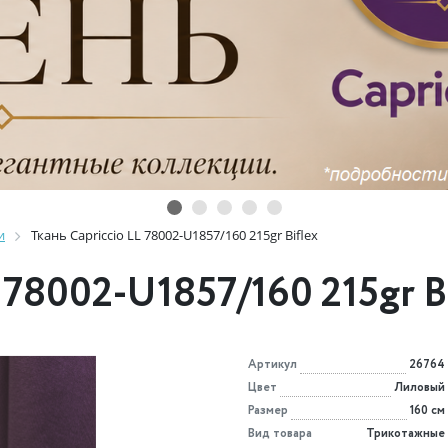
и
Ткань Capriccio LL 78002-U1857/160 215gr Biflex
 78002-U1857/160 215gr B
Артикул
26764
Цвет
Лиловый
Размер
160 см
Вид товара
Трикотажные