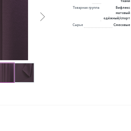
ткани
Товарная группа
Бифлекс
матовый
одёжный/спорт
Сырье
Смесовые