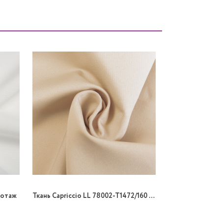
котаж
Ткань Capriccio LL 78002-T1472/160 215gr Biflex