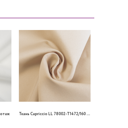
котаж
Ткань Capriccio LL 78002-T1472/160 215gr Biflex