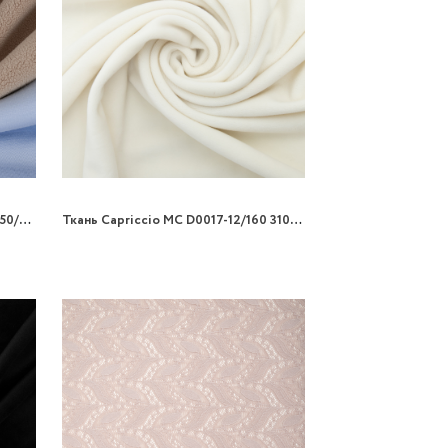
Ткань Capriccio LZ F0201-03-DF/150/440gr джерси-флис
Ткань Capriccio MC D0017-12/160 310gm велюр