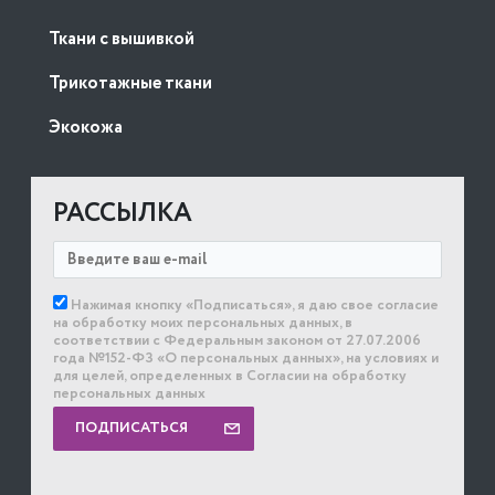
Ткани с вышивкой
Трикотажные ткани
Экокожа
РАССЫЛКА
Нажимая кнопку «Подписаться», я даю свое согласие
на обработку моих персональных данных, в
соответствии с Федеральным законом от 27.07.2006
года №152-ФЗ «О персональных данных», на условиях и
для целей, определенных в Согласии на обработку
персональных данных
ПОДПИСАТЬСЯ