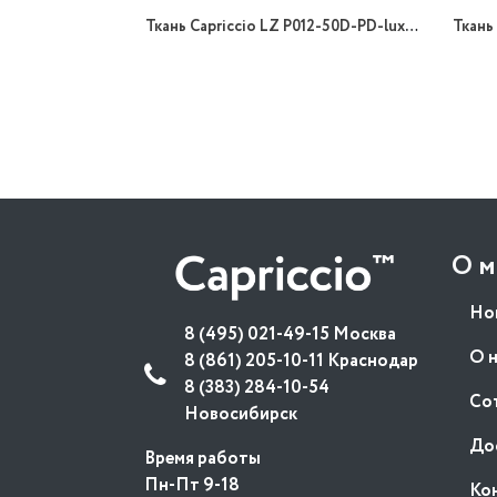
Ткань Capriccio LZ P012-50D-PD-lux-02/148 90gr B принт
О м
Но
8 (495) 021-49-15 Москва
О 
8 (861) 205-10-11 Краснодар
8 (383) 284-10-54
Со
Новосибирск
До
Время работы
Пн-Пт 9-18
Ко