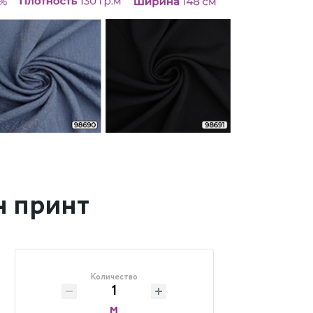
н принт
Количество
м