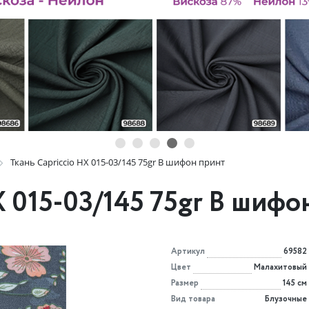
Ткань Capriccio HX 015-03/145 75gr B шифон принт
X 015-03/145 75gr B шифо
Артикул
69582
Цвет
Малахитовый
Размер
145 см
Вид товара
Блузочные