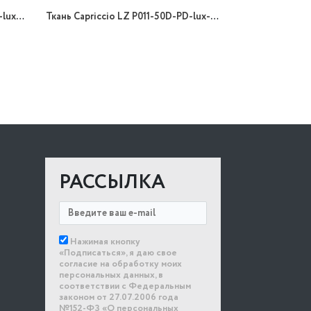
Ткань Capriccio LZ P015-50D-PD-lux-02/148 90gr B принт
Ткань Capriccio LZ P011-50D-PD-lux-03/148 90gr B принт
РАССЫЛКА
Нажимая кнопку
«Подписаться», я даю свое
согласие на обработку моих
персональных данных, в
соответствии с Федеральным
законом от 27.07.2006 года
№152-ФЗ «О персональных