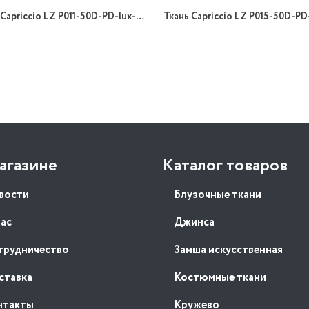
Ткань Capriccio LZ P011-50D-PD-lux-01/148 90gr B принт
агазине
Каталог товаров
вости
Блузочные ткани
нас
Джинса
трудничество
Замша искусственная
ставка
Костюмные ткани
нтакты
Кружево