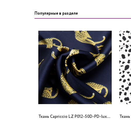
Популярные в разделе
Ткань Capriccio LZ P012-50D-PD-lux-02/148 90gr B принт