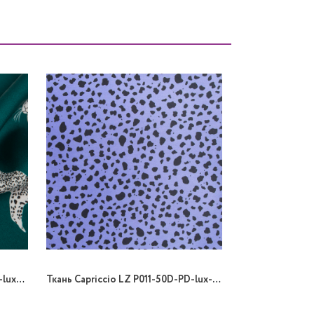
Ткань Capriccio LZ P015-50D-PD-lux-02/148 90gr B принт
Ткань Capriccio LZ P011-50D-PD-lux-03/148 90gr B принт