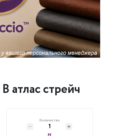
 B атлас стрейч
Количество
м